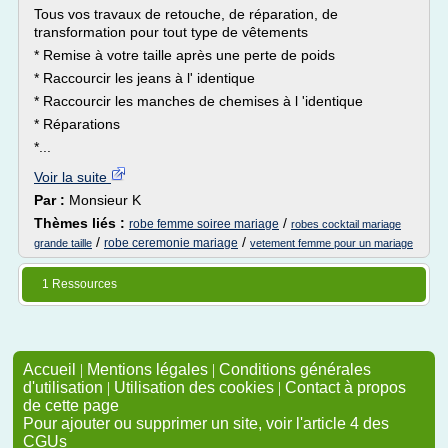
Tous vos travaux de retouche, de réparation, de
transformation pour tout type de vêtements
* Remise à votre taille après une perte de poids
* Raccourcir les jeans à l' identique
* Raccourcir les manches de chemises à l 'identique
* Réparations
*...
Voir la suite
Par :
Monsieur K
Thèmes liés :
/
robe femme soiree mariage
robes cocktail mariage
/
/
robe ceremonie mariage
grande taille
vetement femme pour un mariage
1 Ressources
Accueil
|
Mentions légales
|
Conditions générales
d'utilisation
|
Utilisation des cookies
|
Contact à propos
de cette page
Pour ajouter ou supprimer un site, voir l'article 4 des
CGUs