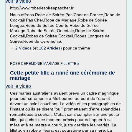
voir la vidéo
http://www.robedesoireepascher.fr
Nous offrons Robe de Soirée Pas Cher en France,Robe de
Cocktail Pas Cher,Robe de Mariage,Robe de Soirée
Longue,Robe de Soirée Courte,Robe de Soirée
Mariage,Robe de Soirée Orientale,Robe de Soirée
Cocktail,Robes de Soirée Cocktail,Robes Longues de
Soirée,Robe de Ceremonie.
→
2 Vidéos
(et
102 Articles
) pour ce thème
ROBE CEREMONIE MARIAGE FILLETTE »
Cette petite fille a ruiné une cérémonie de
mariage
voir la vidéo
Ces mariés australiens avaient prévu un cadre magnifique
pour leur cérémonie à Melbourne, au bord de l'eau et
devant un soleil couchant. La vidéo et les photographies de
l'instant où ils se disent "oui" promettaient d'être splendides,
romantiques à souhait. C'était sans compter sur une petite
fille, qui a choisi ce moment précis pour échapper à sa
mère et à se mettre à courir, juste derrière les mariés. La
fillette, en robe à fleurs, est poursuivie par sa mère. La