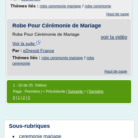
Thèmes liés :
/
robe ceremonie mariage
robe ceremonie
Haut de page
Robe Pour Cérémonie de Mariage
Robe Pour Cérémonie de Mariage
voir la vidéo
Voir la suite
Par :
eDressit France
Thèmes liés :
/
robe ceremonie mariage
robe
ceremonie
Haut de page
1 - 10 de 35 Vidéos
Page : Première | < Précédente |
Suivante
> |
Dernière
0
|
1
|
2
|
3
Sous-rubriques
ceremonie mariage