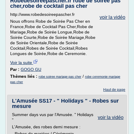
Robedesoireepascher.fr robe de soirée pas
cher,robe de cocktail pas cher
http://www.robedesoireepascher.fr
voir la vidéo
Nous offrons Robe de Soirée Pas Cher en
France,Robe de Cocktail Pas Cher,Robe de
Mariage,Robe de Soirée Longue,Robe de
Soirée Courte,Robe de Soirée Mariage,Robe
de Soirée Orientale,Robe de Soirée
Cocktail,Robes de Soirée Cocktail,Robes
Longues de Soirée,Robe de Ceremonie.
Voir la suite
Par :
GOGO GU
Thèmes liés :
/
robe soiree mariage pas cher
robe ceremonie mariage
pas cher
Haut de page
L'Amusée SS17 - " Holidays " - Robes sur
mesure
Summer days vus par l'Amusée. " Holidays
voir la vidéo
"
L'Amusée, des robes demi mesure :
- Robes de mariées / Cérémonie