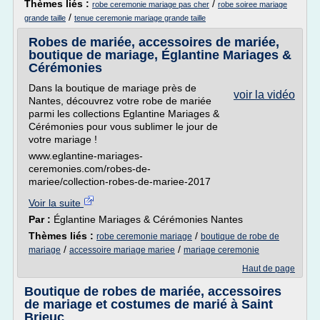
Thèmes liés :
/
robe ceremonie mariage pas cher
robe soiree mariage
/
grande taille
tenue ceremonie mariage grande taille
Robes de mariée, accessoires de mariée,
boutique de mariage, Églantine Mariages &
Cérémonies
Dans la boutique de mariage près de
voir la vidéo
Nantes, découvrez votre robe de mariée
parmi les collections Eglantine Mariages &
Cérémonies pour vous sublimer le jour de
votre mariage !
www.eglantine-mariages-
ceremonies.com/robes-de-
mariee/collection-robes-de-mariee-2017
Voir la suite
Par :
Églantine Mariages & Cérémonies Nantes
Thèmes liés :
/
robe ceremonie mariage
boutique de robe de
/
/
mariage
accessoire mariage mariee
mariage ceremonie
Haut de page
Boutique de robes de mariée, accessoires
de mariage et costumes de marié à Saint
Brieuc