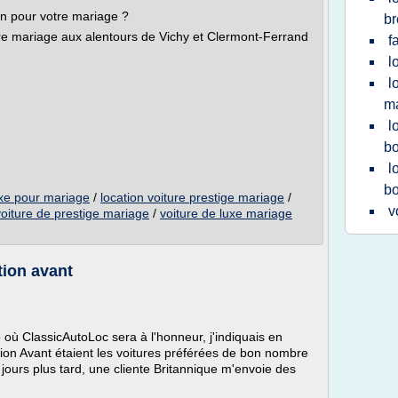
on pour votre mariage ?
br
e mariage aux alentours de Vichy et Clermont-Ferrand
f
l
l
ma
l
b
l
b
uxe pour mariage
/
location voiture prestige mariage
/
v
voiture de prestige mariage
/
voiture de luxe mariage
tion avant
 où ClassicAutoLoc sera à l'honneur, j'indiquais en
ion Avant étaient les voitures préférées de bon nombre
ours plus tard, une cliente Britannique m'envoie des