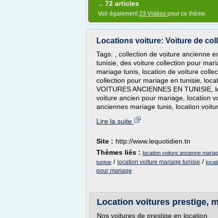
72 articles
→
Voir également
23 Vidéos
pour ce thème
Locations voiture: Voiture de coll
Tags: , collection de voiture ancienne e
tunisie, des voiture collection pour mari
mariage tunis, location de voiture colle
collection pour mariage en tunisie, loc
VOITURES ANCIENNES EN TUNISIE, locat
voiture ancien pour mariage, location vo
anciennes mariage tunis, location voiture
Lire la suite
Site :
http://www.lequotidien.tn
Thèmes liés :
location voiture ancienne mariag
/
/
location voiture mariage tunisie
tunisie
locat
pour mariage
Location voitures prestige, m
Nos voitures de prestige en location