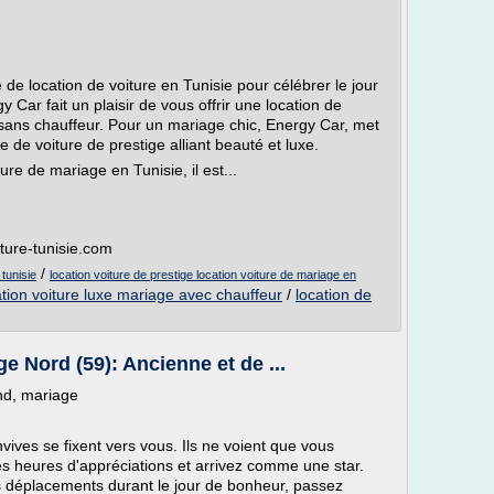
e location de voiture en Tunisie pour célébrer le jour
y Car fait un plaisir de vous offrir une location de
sans chauffeur. Pour un mariage chic, Energy Car, met
de voiture de prestige alliant beauté et luxe.
re de mariage en Tunisie, il est...
iture-tunisie.com
/
 tunisie
location voiture de prestige location voiture de mariage en
ation voiture luxe mariage avec chauffeur
/
location de
ge Nord (59): Ancienne et de ...
nd, mariage
vives se fixent vers vous. Ils ne voient que vous
ces heures d'appréciations et arrivez comme une star.
s déplacements durant le jour de bonheur, passez