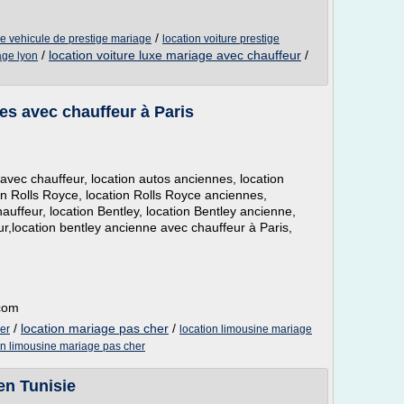
/
ie vehicule de prestige mariage
location voiture prestige
/
location voiture luxe mariage avec chauffeur
/
age lyon
es avec chauffeur à Paris
 avec chauffeur, location autos anciennes, location
on Rolls Royce, location Rolls Royce anciennes,
uffeur, location Bentley, location Bentley ancienne,
r,location bentley ancienne avec chauffeur à Paris,
.com
/
location mariage pas cher
/
er
location limousine mariage
on limousine mariage pas cher
en Tunisie