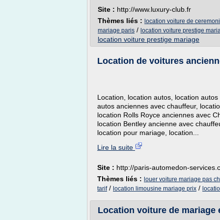
Site :
http://www.luxury-club.fr
Thèmes liés :
location voiture de ceremon
/
mariage paris
location voiture prestige mari
location voiture prestige mariage
Location de voitures ancienn
Location, location autos, location autos
autos anciennes avec chauffeur, locati
location Rolls Royce anciennes avec Cha
location Bentley ancienne avec chauffeu
location pour mariage, location...
Lire la suite
Site :
http://paris-automedon-services
Thèmes liés :
louer voiture mariage pas ch
/
/
tarif
location limousine mariage prix
locati
Location voiture de mariage 