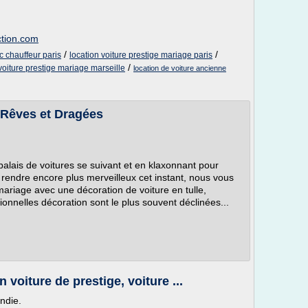
ction.com
/
/
c chauffeur paris
location voiture prestige mariage paris
/
voiture prestige mariage marseille
location de voiture ancienne
 Rêves et Dragées
alais de voitures se suivant et en klaxonnant pour
 rendre encore plus merveilleux cet instant, nous vous
mariage avec une décoration de voiture en tulle,
ionnelles décoration sont le plus souvent déclinées...
voiture de prestige, voiture ...
ndie.