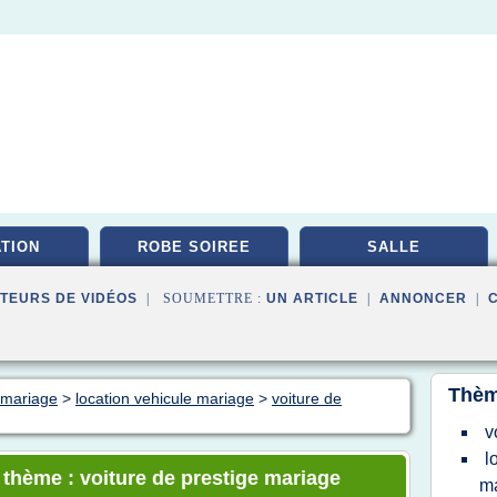
ATION
ROBE SOIREE
SALLE
TEURS DE VIDÉOS
| SOUMETTRE :
UN ARTICLE
|
ANNONCER
|
Thèm
n mariage
>
location vehicule mariage
>
voiture de
v
l
e thème : voiture de prestige mariage
ma