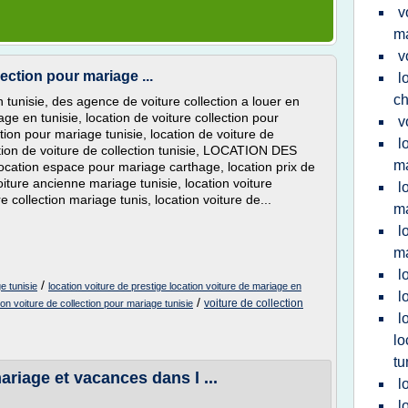
v
m
v
ection pour mariage ...
l
ch
n tunisie, des agence de voiture collection a louer en
age en tunisie, location de voiture collection pour
v
ction pour mariage tunisie, location de voiture de
l
ation de voiture de collection tunisie, LOCATION DES
ma
ion espace pour mariage carthage, location prix de
iture ancienne mariage tunisie, location voiture
l
 collection mariage tunis, location voiture de...
ma
l
m
l
/
e tunisie
location voiture de prestige location voiture de mariage en
l
/
voiture de collection
ion voiture de collection pour mariage tunisie
l
lo
tu
ariage et vacances dans l ...
l
l