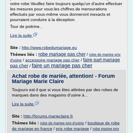
votre robe.Veuillez faire toujours quelqu'un d'autre effectuer
les mesures pour vous:les chiffres de mensurations
effectués par vous-même vous donneront inexacts et
pourraient conduire à la déception.
Tour de poitrine...
Lire la suite
Site :
http://www.robedumariage.eu
robe mariage pas cher
Thèmes liés :
/
robe de mariee prix
faire part mariage
/
accessoire mariage pas cher
/
d'usine
faire un mariage pas cher
pas cher
/
Achat robe de mariée, attention! - Forum
Mariage Marie Claire
Toujours est-il que si vous êtes attirées par des robes de
marques dans des magasins d'usine à...
Lire la suite
Site :
http://forums.marieclaire.fr
Thèmes liés :
/
boutique de robe
robe de mariee prix d'usine
de mariage en france
/
prix robe mariage
/
robe mariee prix