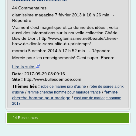
44 Commentaires
glamissime magazine 7 février 2013 à 16 h 26 min _-
Répondre
Vraiment c'est magnifique et ça donne des idées , voila
aussi des informations sur la nouvelle collection Chérie
Bow de Dior , http://www.glamissime.net/beaute/cherie-
brow-de-dior-la-sensualite-du-printemps/
morariu 5 octobre 2014 à 17 h 52 min _- Répondre
Mercie pour les renseignements! C'est super! Encore...
Lire la suite
Date:
2017-09-29 03:09:16
Site :
http://www.bullesdemode.com
Thèmes liés :
/
robe de mariee prix d'usine
robe de soiree a prix
/
/
femme
d'usine
femme cherche homme pour mariage france
cherche homme pour mariage
/
costume de mariage homme
2017
14 Ressources