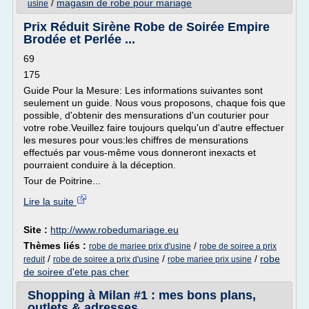
/
magasin de robe pour mariage
usine
Prix Réduit Sirène Robe de Soirée Empire
Brodée et Perlée ...
69
175
Guide Pour la Mesure: Les informations suivantes sont
seulement un guide. Nous vous proposons, chaque fois que
possible, d'obtenir des mensurations d'un couturier pour
votre robe.Veuillez faire toujours quelqu'un d'autre effectuer
les mesures pour vous:les chiffres de mensurations
effectués par vous-même vous donneront inexacts et
pourraient conduire à la déception.
Tour de Poitrine...
Lire la suite
Site :
http://www.robedumariage.eu
Thèmes liés :
/
robe de mariee prix d'usine
robe de soiree a prix
/
/
/
robe
reduit
robe de soiree a prix d'usine
robe mariee prix usine
de soiree d'ete pas cher
Shopping à Milan #1 : mes bons plans,
outlets & adresses ...