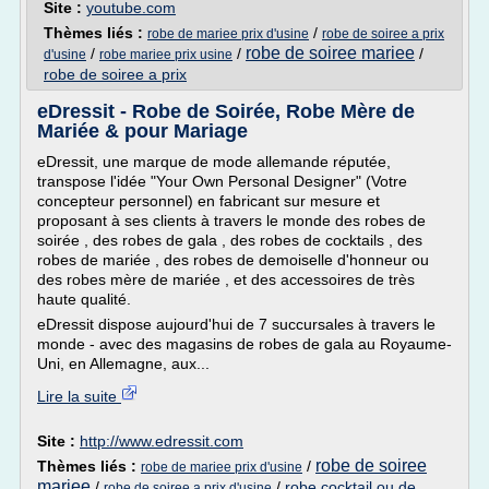
Site :
youtube.com
Thèmes liés :
/
robe de mariee prix d'usine
robe de soiree a prix
robe de soiree mariee
/
/
/
d'usine
robe mariee prix usine
robe de soiree a prix
eDressit - Robe de Soirée, Robe Mère de
Mariée & pour Mariage
eDressit, une marque de mode allemande réputée,
transpose l'idée "Your Own Personal Designer" (Votre
concepteur personnel) en fabricant sur mesure et
proposant à ses clients à travers le monde des robes de
soirée , des robes de gala , des robes de cocktails , des
robes de mariée , des robes de demoiselle d'honneur ou
des robes mère de mariée , et des accessoires de très
haute qualité.
eDressit dispose aujourd'hui de 7 succursales à travers le
monde - avec des magasins de robes de gala au Royaume-
Uni, en Allemagne, aux...
Lire la suite
Site :
http://www.edressit.com
robe de soiree
Thèmes liés :
/
robe de mariee prix d'usine
mariee
/
/
robe cocktail ou de
robe de soiree a prix d'usine