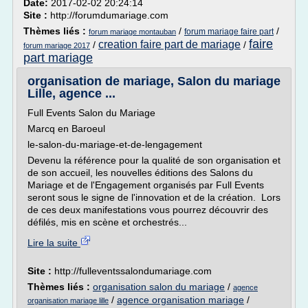
Date:
2017-02-02 20:24:14
Site :
http://forumdumariage.com
Thèmes liés :
/
/
forum mariage faire part
forum mariage montauban
faire
creation faire part de mariage
/
/
forum mariage 2017
part mariage
organisation de mariage, Salon du mariage
Lille, agence ...
Full Events Salon du Mariage
Marcq en Baroeul
le-salon-du-mariage-et-de-lengagement
Devenu la référence pour la qualité de son organisation et
de son accueil, les nouvelles éditions des Salons du
Mariage et de l'Engagement organisés par Full Events
seront sous le signe de l'innovation et de la création. Lors
de ces deux manifestations vous pourrez découvrir des
défilés, mis en scène et orchestrés...
Lire la suite
Site :
http://fulleventssalondumariage.com
Thèmes liés :
organisation salon du mariage
/
agence
/
agence organisation mariage
/
organisation mariage lille