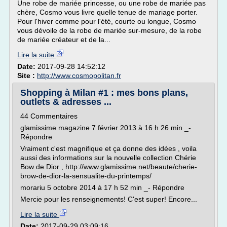
Une robe de mariée princesse, ou une robe de mariée pas
chère, Cosmo vous livre quelle tenue de mariage porter.
Pour l'hiver comme pour l'été, courte ou longue, Cosmo
vous dévoile de la robe de mariée sur-mesure, de la robe
de mariée créateur et de la...
Lire la suite
Date:
2017-09-28 14:52:12
Site :
http://www.cosmopolitan.fr
Shopping à Milan #1 : mes bons plans,
outlets & adresses ...
44 Commentaires
glamissime magazine 7 février 2013 à 16 h 26 min _-
Répondre
Vraiment c'est magnifique et ça donne des idées , voila
aussi des informations sur la nouvelle collection Chérie
Bow de Dior , http://www.glamissime.net/beaute/cherie-
brow-de-dior-la-sensualite-du-printemps/
morariu 5 octobre 2014 à 17 h 52 min _- Répondre
Mercie pour les renseignements! C'est super! Encore...
Lire la suite
Date:
2017-09-29 03:09:16