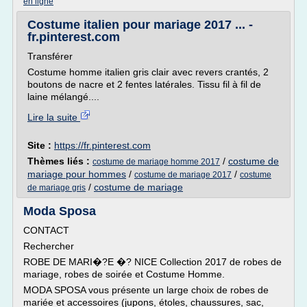
en ligne
Costume italien pour mariage 2017 ... -
fr.pinterest.com
Transférer
Costume homme italien gris clair avec revers crantés, 2
boutons de nacre et 2 fentes latérales. Tissu fil à fil de
laine mélangé....
Lire la suite
Site :
https://fr.pinterest.com
Thèmes liés :
/
costume de
costume de mariage homme 2017
mariage pour hommes
/
/
costume de mariage 2017
costume
/
costume de mariage
de mariage gris
Moda Sposa
CONTACT
Rechercher
ROBE DE MARI�?E �? NICE Collection 2017 de robes de
mariage, robes de soirée et Costume Homme.
MODA SPOSA vous présente un large choix de robes de
mariée et accessoires (jupons, étoles, chaussures, sac,