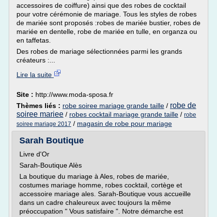
accessoires de coiffure) ainsi que des robes de cocktail
pour votre cérémonie de mariage. Tous les styles de robes
de mariée sont proposés :robes de mariée bustier, robes de
mariée en dentelle, robe de mariée en tulle, en organza ou
en taffetas.
Des robes de mariage sélectionnées parmi les grands
créateurs :...
Lire la suite
Site :
http://www.moda-sposa.fr
robe de
Thèmes liés :
robe soiree mariage grande taille
/
soiree mariee
/
robes cocktail mariage grande taille
/
robe
/
magasin de robe pour mariage
soiree mariage 2017
Sarah Boutique
Livre d'Or
Sarah-Boutique Alès
La boutique du mariage à Ales, robes de mariée,
costumes mariage homme, robes cocktail, cortège et
accessoire mariage ales. Sarah-Boutique vous accueille
dans un cadre chaleureux avec toujours la même
préoccupation " Vous satisfaire ". Notre démarche est