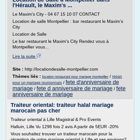
l'Hérault, le Maxim's ...
Le Maxim's City - 04 67 15 10 07 CONTACT
Location de salle Montpellier : bar restaurant le Maxim's
City
Location de Salle
Le bar restaurant le Maxim's City Rendez vous à
Montpellier vous...
Lire la suite
Site :
http://locationdesalle-montpellier.com
Thèmes liés :
/
repas
location restaurant pour mariage montpellier
fete d'anniversaire de
/
pour un mariage reunionnais
mariage
fete d anniversaire de mariage
fete
/
/
anniversaire de mariage
Traiteur oriental: traiteur halal mariage
marocain pas cher
Traiteur oriental à Lille Magistral & Pro Events
Halluin, Lille Vu 1298 fois 2 avis A partir de 5EUR -20%
Vous souhaitez trouver un traiteur marocain pour la
réception de votre mariage oriental à Lille et ses environs?