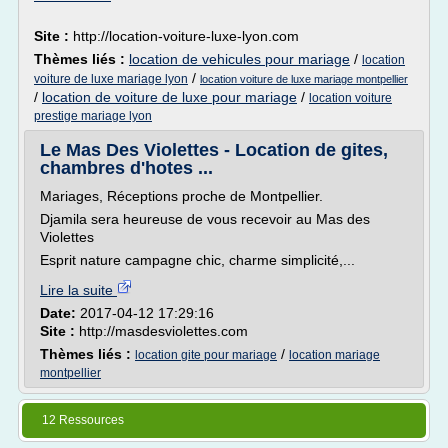
Site :
http://location-voiture-luxe-lyon.com
Thèmes liés :
location de vehicules pour mariage
/
location
/
voiture de luxe mariage lyon
location voiture de luxe mariage montpellier
/
location de voiture de luxe pour mariage
/
location voiture
prestige mariage lyon
Le Mas Des Violettes - Location de gites,
chambres d'hotes ...
Mariages, Réceptions proche de Montpellier.
Djamila sera heureuse de vous recevoir au Mas des
Violettes
Esprit nature campagne chic, charme simplicité,...
Lire la suite
Date:
2017-04-12 17:29:16
Site :
http://masdesviolettes.com
Thèmes liés :
/
location gite pour mariage
location mariage
montpellier
12 Ressources