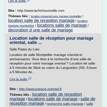
Lire la suite
Site :
http://www.lachichoumeille.com
Thèmes liés :
/
location restaurant pour mariage montpellier
location salle de reception mariage
/
location
locations salle de mariage
/
/
mariage montpellier
decoration d une salle de mariage
Location salle de réception pour mariage
oriental, salle ...
Salle Palais du Loto
Location de salle Montpellier mariage oriental et
anniversaires. Vous êtes à la recherche d'une salle de
réception pour votre mariage oriental ? Location de salle
à 5 minutes de Situé au coeur du Languedoc (34). A louer
a 5 Minutes de...
Lire la suite
Site :
http://www.espace-oriental.fr
location salle de reception
Thèmes liés :
mariage
locations salle de mariage
salle de
/
/
reception mariage
/
recherche salle mariage
/
salle