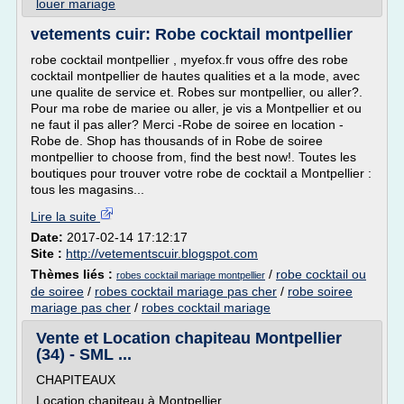
louer mariage
vetements cuir: Robe cocktail montpellier
robe cocktail montpellier , myefox.fr vous offre des robe
cocktail montpellier de hautes qualities et a la mode, avec
une qualite de service et. Robes sur montpellier, ou aller?.
Pour ma robe de mariee ou aller, je vis a Montpellier et ou
ne faut il pas aller? Merci -Robe de soiree en location -
Robe de. Shop has thousands of in Robe de soiree
montpellier to choose from, find the best now!. Toutes les
boutiques pour trouver votre robe de cocktail a Montpellier :
tous les magasins...
Lire la suite
Date:
2017-02-14 17:12:17
Site :
http://vetementscuir.blogspot.com
Thèmes liés :
/
robe cocktail ou
robes cocktail mariage montpellier
de soiree
/
robes cocktail mariage pas cher
/
robe soiree
mariage pas cher
/
robes cocktail mariage
Vente et Location chapiteau Montpellier
(34) - SML ...
CHAPITEAUX
Location chapiteau à Montpellier