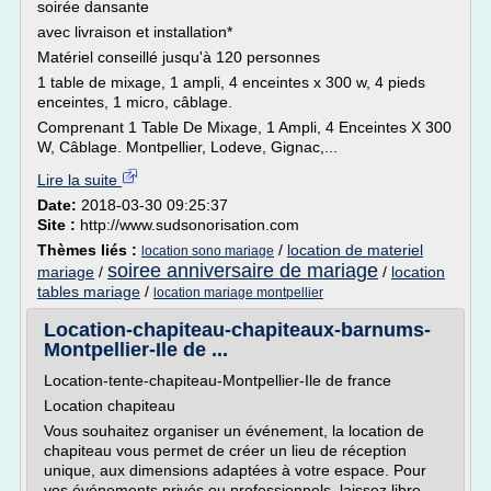
soirée dansante
avec livraison et installation*
Matériel conseillé jusqu'à 120 personnes
1 table de mixage, 1 ampli, 4 enceintes x 300 w, 4 pieds
enceintes, 1 micro, câblage.
Comprenant 1 Table De Mixage, 1 Ampli, 4 Enceintes X 300
W, Câblage. Montpellier, Lodeve, Gignac,...
Lire la suite
Date:
2018-03-30 09:25:37
Site :
http://www.sudsonorisation.com
Thèmes liés :
/
location de materiel
location sono mariage
soiree anniversaire de mariage
mariage
/
/
location
tables mariage
/
location mariage montpellier
Location-chapiteau-chapiteaux-barnums-
Montpellier-Ile de ...
Location-tente-chapiteau-Montpellier-Ile de france
Location chapiteau
Vous souhaitez organiser un événement, la location de
chapiteau vous permet de créer un lieu de réception
unique, aux dimensions adaptées à votre espace. Pour
vos événements privés ou professionnels, laissez libre