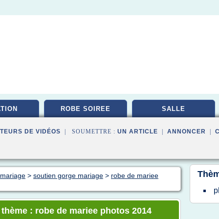
ATION
ROBE SOIREE
SALLE
TEURS DE VIDÉOS
| SOUMETTRE :
UN ARTICLE
|
ANNONCER
|
Thèm
n mariage
>
soutien gorge mariage
>
robe de mariee
p
e thème : robe de mariee photos 2014