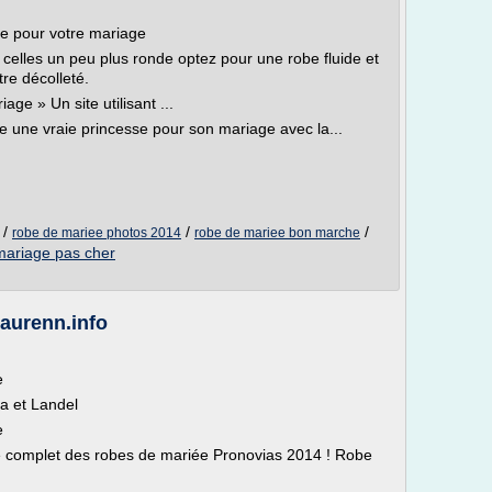
le pour votre mariage
 celles un peu plus ronde optez pour une robe fluide et
re décolleté.
age » Un site utilisant ...
e une vraie princesse pour son mariage avec la...
/
/
/
robe de mariee photos 2014
robe de mariee bon marche
mariage pas cher
laurenn.info
e
a et Landel
e
e complet des robes de mariée Pronovias 2014 ! Robe