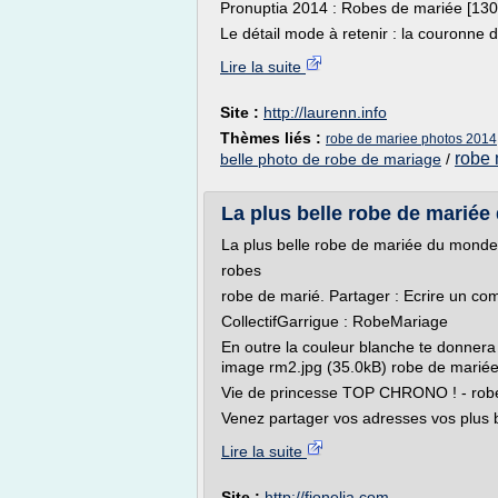
Pronuptia 2014 : Robes de mariée [1
Le détail mode à retenir : la couronne d
Lire la suite
Site :
http://laurenn.info
Thèmes liés :
robe de mariee photos 2014
robe 
belle photo de robe de mariage
/
La plus belle robe de mariée
La plus belle robe de mariée du monde
robes
robe de marié. Partager : Ecrire un c
CollectifGarrigue : RobeMariage
En outre la couleur blanche te donnera 
image rm2.jpg (35.0kB) robe de mariée
Vie de princesse TOP CHRONO ! - robe
Venez partager vos adresses vos plus be
Lire la suite
Site :
http://fionelia.com