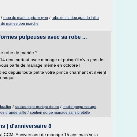
/
/
robe de mariee prix moyen
robe de mariee grande taille
 de mariee bon marche
 formes pulpeuses avec sa robe ...
tre robe de mariée ?
4 rime surtout avec mariage et puisqu'il n'y a pas de
' vous parle de mariage même en octobre !
diez depuis toute petite votre prince charmant et il vient
 bague...
/
/
bustier
soutien gorge mariage dos nu
soutien gorge mariage
/
ge grande taille
soutien gorge mariage sans bretelle
s | d'anniversaire 8
u] CCM. Anniversaire de mariage 15 ans mais voila