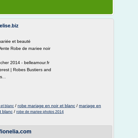
elise.biz
ariée et beauté
 Vente Robe de mariee noir
cher 2014 - belleamour.fr
erest | Robes Bustiers and
...
/
robe mariage en noir et blanc
/
mariage en
 et blanc
t blanc
/
robe de mariee photos 2014
fionelia.com