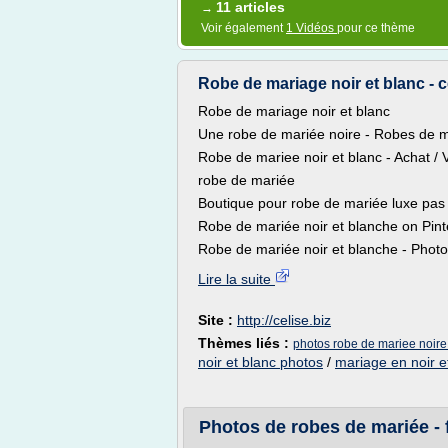
11 articles
→
Voir également
1 Vidéos
pour ce thème
Robe de mariage noir et blanc - c
Robe de mariage noir et blanc
Une robe de mariée noire - Robes de m
Robe de mariee noir et blanc - Achat /
robe de mariée
Boutique pour robe de mariée luxe pas 
Robe de mariée noir et blanche on Pint
Robe de mariée noir et blanche - Photos
Lire la suite
Site :
http://celise.biz
Thèmes liés :
photos robe de mariee noire
noir et blanc photos
/
mariage en noir e
Photos de robes de mariée - 