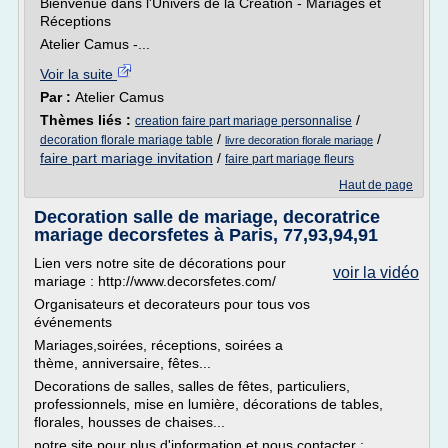
Bienvenue dans l'Univers de la Création - Mariages et
Réceptions
Atelier Camus -...
Voir la suite
Par :
Atelier Camus
Thèmes liés :
/
creation faire part mariage personnalise
/
/
decoration florale mariage table
livre decoration florale mariage
faire part mariage invitation
/
faire part mariage fleurs
Haut de page
Decoration salle de mariage, decoratrice
mariage decorsfetes à Paris, 77,93,94,91
Lien vers notre site de décorations pour
voir la vidéo
mariage : http://www.decorsfetes.com/
Organisateurs et decorateurs pour tous vos
événements
Mariages,soirées, réceptions, soirées a
thème, anniversaire, fêtes...
Decorations de salles, salles de fêtes, particuliers,
professionnels, mise en lumière, décorations de tables,
florales, housses de chaises...
notre site pour plus d'information et nous contacter :