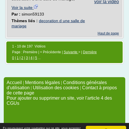
voir la vidéo
Voir la suite
Par :
simon59133
Thèmes liés :
decoration d une salle de
mariage
Haut de page
1 - 10 de 197 Vidéos
Page : Première | < Précédente |
Suivante
> |
Dernière
0
|
1
|
2
|
3
|
4
|
5
...
Accueil
|
Mentions légales
|
Conditions générales
d'utilisation
|
Utilisation des cookies
|
Contact à propos
de cette page
Pour ajouter ou supprimer un site, voir l'article 4 des
CGUs
En poursuivant votre navigation sur ce site, vous acceptez