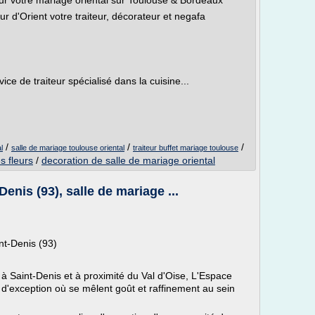
r votre mariage oriental sur Toulouse & Bordeaux
r d'Orient votre traiteur, décorateur et negafa
ce de traiteur spécialisé dans la cuisine...
/
/
/
l
salle de mariage toulouse oriental
traiteur buffet mariage toulouse
s fleurs
/
decoration de salle de mariage oriental
enis (93), salle de mariage ...
nt-Denis (93)
à Saint-Denis et à proximité du Val d'Oise, L'Espace
d'exception où se mêlent goût et raffinement au sein