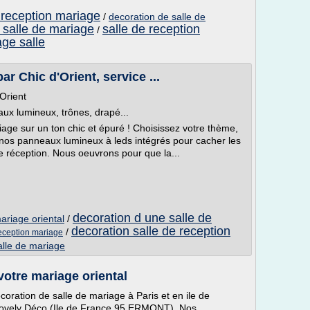
 reception mariage
/
decoration de salle de
 salle de mariage
salle de reception
/
age salle
r Chic d'Orient, service ...
Orient
ux lumineux, trônes, drapé...
iage sur un ton chic et épuré ! Choisissez votre thème,
s nos panneaux lumineux à leds intégrés pour cacher les
e réception. Nous oeuvrons pour que la...
decoration d une salle de
ariage oriental
/
decoration salle de reception
/
reception mariage
alle de mariage
votre mariage oriental
coration de salle de mariage à Paris et en ile de
Lovely Déco (Ile de France 95 ERMONT). Nos