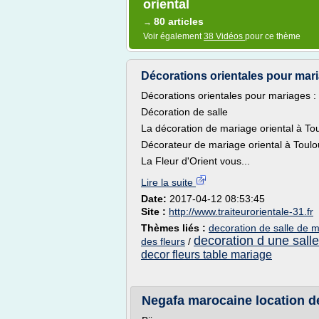
oriental
80 articles
→
Voir également
38 Vidéos
pour ce thème
Décorations orientales pour mari
Décorations orientales pour mariages : 
Décoration de salle
La décoration de mariage oriental à Tou
Décorateur de mariage oriental à Toul
La Fleur d'Orient vous...
Lire la suite
Date:
2017-04-12 08:53:45
Site :
http://www.traiteurorientale-31.fr
Thèmes liés :
decoration de salle de m
decoration d une sall
des fleurs
/
decor fleurs table mariage
Negafa marocaine location de