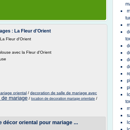
m
m
tu
m
ages : La Fleur d'Orient
d
to
La Fleur d'Orient
d
louse avec la Fleur d'Orient
d
ouse
d
d
r
p
p
ariage oriental
/
decoration de salle de mariage avec
l
e de mariage
/
/
location de decoration mariage orientale
to
m
s
 décor oriental pour mariage ...
l
l