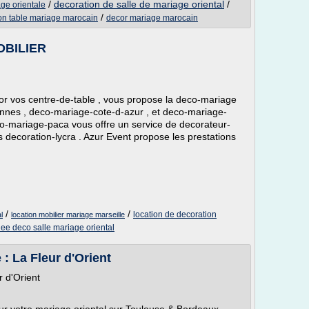
/
decoration de salle de mariage oriental
/
ge orientale
/
on table mariage marocain
decor mariage marocain
OBILIER
r vos centre-de-table , vous propose la deco-mariage
nnes , deco-mariage-cote-d-azur , et deco-mariage-
eco-mariage-paca vous offre un service de decorateur-
 decoration-lycra . Azur Event propose les prestations
/
/
location de decoration
l
location mobilier mariage marseille
dee deco salle mariage oriental
 : La Fleur d'Orient
r d'Orient