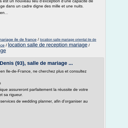
a est un nouveau lieu d'exception d'une capacité de
e dans un cadre digne des mille et une nuits.
en...
mariage ile de france
/
location salle mariage oriental ile de
location salle de reception mariage
nce
/
/
age
enis (93), salle de mariage ...
 en Ile-de-France, ne cherchez plus et consultez
s
que assureront parfaitement la réussite de votre
t sa rigueur.
 services de wedding planner, afin d'organiser au