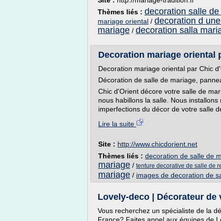
Site :
http://mariage-tradition.fr
decoration salle de
Thèmes liés :
decoration d une
mariage oriental
/
mariage
decoration salla mari
/
Decoration mariage oriental pa
Decoration mariage oriental par Chic d'
Décoration de salle de mariage, pannea
Chic d'Orient décore votre salle de mar
nous habillons la salle. Nous installon
imperfections du décor de votre salle d
Lire la suite
Site :
http://www.chicdorient.net
Thèmes liés :
decoration de salle de m
mariage
/
tenture decorative de salle de 
mariage
/
images de decoration de s
Lovely-deco | Décorateur de 
Vous recherchez un spécialiste de la dé
France? Faites appel aux équipes de 