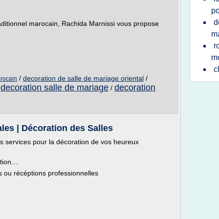
po
d
raditionnel marocain, Rachida Marnissi vous propose
m
r
mo
c
/
decoration de salle de mariage oriental
/
arocain
decoration salle de mariage
decoration
/
/
ales | Décoration des Salles
s services pour la décoration de vos heureux
ion....
 ou récéptions professionnelles