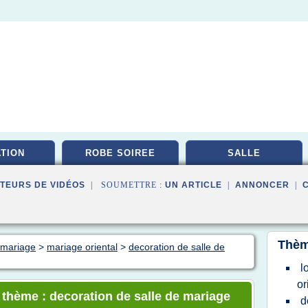
ATION
ROBE SOIREE
SALLE
TEURS DE VIDÉOS
| SOUMETTRE :
UN ARTICLE
|
ANNONCER
|
Thèm
n mariage
>
mariage oriental
>
decoration de salle de
l
or
e thème : decoration de salle de mariage
d